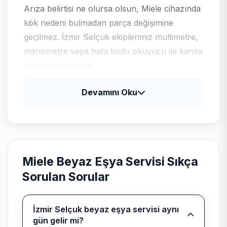
Arıza belirtisi ne olursa olsun, Miele cihazında
kök nedeni bulmadan parça değişimine
geçilmez. İzmir Selçuk ekiplerimiz multimetre,
manometre veya hata kodu okuyucu ile kanıta
dayalı tespit yapar.
Devamını Oku
Miele için tipik arıza profili
Miele ürünlerinde uzun ömürlü rulman ve
pompa setleri; yüksek segmentte parça
tedarik süresi önceden paylaşılır.
Miele Beyaz Eşya Servisi Sıkça
Sorulan Sorular
Bağımsız kurumsal servis
İzmir Selçuk beyaz eşya servisi aynı
gün gelir mi?
beyanı