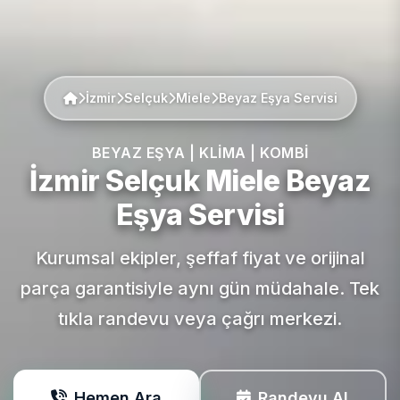
İzmir
Selçuk
Miele
Beyaz Eşya Servisi
BEYAZ EŞYA | KLIMA | KOMBI
İzmir Selçuk
Miele
Beyaz
Eşya Servisi
Kurumsal ekipler, şeffaf fiyat ve orijinal
parça garantisiyle aynı gün müdahale. Tek
tıkla randevu veya çağrı merkezi.
Hemen Ara
Randevu Al