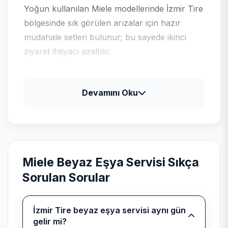
Yoğun kullanılan Miele modellerinde İzmir Tire
bölgesinde sık görülen arızalar için hazır
müdahale setleri bulunur; bu sayede ikinci
ziyaret ihtiyacı azaltılır.
Miele için tipik arıza profili
Devamını Oku
Miele ürünlerinde uzun ömürlü rulman ve
pompa setleri; yüksek segmentte parça
tedarik süresi önceden paylaşılır.
Miele Beyaz Eşya Servisi Sıkça
Sorulan Sorular
Bağımsız kurumsal servis
beyanı
İzmir Tire beyaz eşya servisi aynı gün
gelir mi?