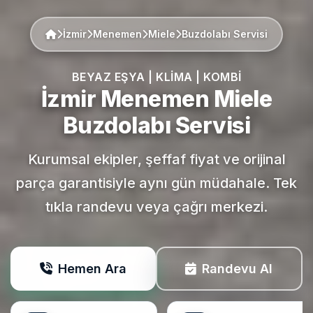
İzmir
Menemen
Miele
Buzdolabı Servisi
BEYAZ EŞYA | KLIMA | KOMBI
İzmir Menemen
Miele
Buzdolabı Servisi
Kurumsal ekipler, şeffaf fiyat ve orijinal
parça garantisiyle aynı gün müdahale. Tek
tıkla randevu veya çağrı merkezi.
Hemen Ara
Randevu Al