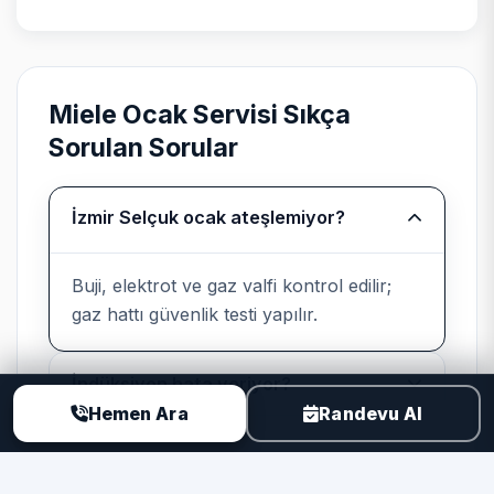
tedarik süresi önceden paylaşılır.
Miele Ocak Servisi Sıkça
Bağımsız kurumsal servis
Sorulan Sorular
beyanı
İzmir Selçuk ocak ateşlemiyor?
Teknik Servis
, Miele cihazlarında
üretici yetkili servisi değildir; marka
uyumlu parça ve kayıtlı işçilik sunar.
Buji, elektrot ve gaz valfi kontrol edilir;
gaz hattı güvenlik testi yapılır.
İndüksiyon hata veriyor?
Neden TSER ile Ocak Servisi?
Hemen Ara
Randevu Al
Miele ürünlerinde elektronik kart ve sensör