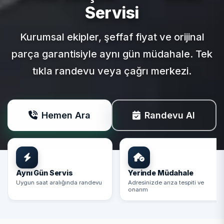
Servisi
Kurumsal ekipler, şeffaf fiyat ve orijinal
parça garantisiyle aynı gün müdahale. Tek
tıkla randevu veya çağrı merkezi.
Hemen Ara
Randevu Al
Aynı Gün Servis
Yerinde Müdahale
Uygun saat aralığında randevu
Adresinizde arıza tespiti ve
onarım