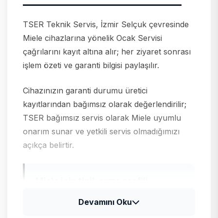
TSER Teknik Servis, İzmir Selçuk çevresinde
Miele cihazlarına yönelik Ocak Servisi
çağrılarını kayıt altına alır; her ziyaret sonrası
işlem özeti ve garanti bilgisi paylaşılır.
Cihazınızın garanti durumu üretici
kayıtlarından bağımsız olarak değerlendirilir;
TSER bağımsız servis olarak Miele uyumlu
onarım sunar ve yetkili servis olmadığımızı
açıkça belirtir.
Miele için tipik arıza profili
Miele ürünlerinde uzun ömürlü rulman ve
Devamını Oku
pompa setleri; yüksek segmentte parça