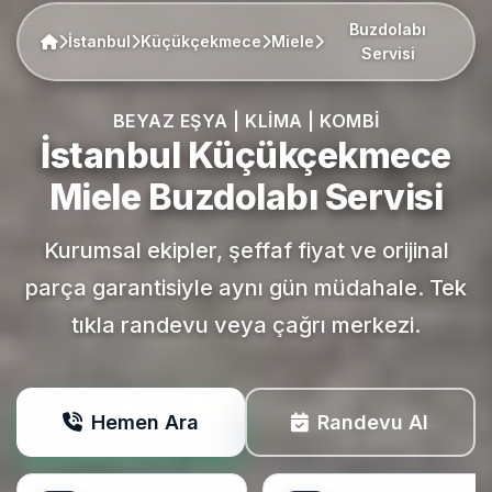
Buzdolabı
İstanbul
Küçükçekmece
Miele
Servisi
BEYAZ EŞYA | KLIMA | KOMBI
İstanbul Küçükçekmece
Miele
Buzdolabı Servisi
Kurumsal ekipler, şeffaf fiyat ve orijinal
parça garantisiyle aynı gün müdahale. Tek
tıkla randevu veya çağrı merkezi.
Hemen Ara
Randevu Al