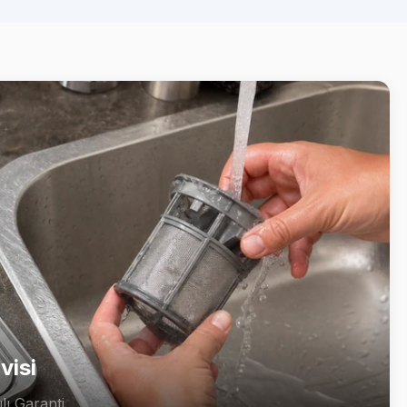
visi
lı Garanti