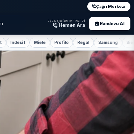
Çağrı Merkezi
7/24 ÇAĞRI MERKEZI
im
Randevu Al
Hemen Ara
Miele
Profilo
Regal
Samsung
Siemens
Sub