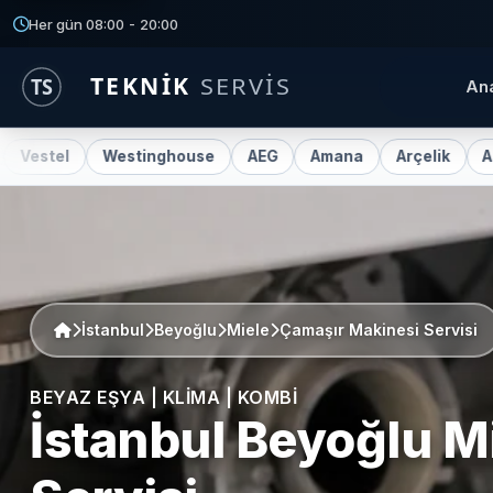
Her gün 08:00 - 20:00
An
Westinghouse
AEG
Amana
Arçelik
Ariston
B
İstanbul
Beyoğlu
Miele
Çamaşır Makinesi Servisi
BEYAZ EŞYA | KLIMA | KOMBI
İstanbul Beyoğlu
M