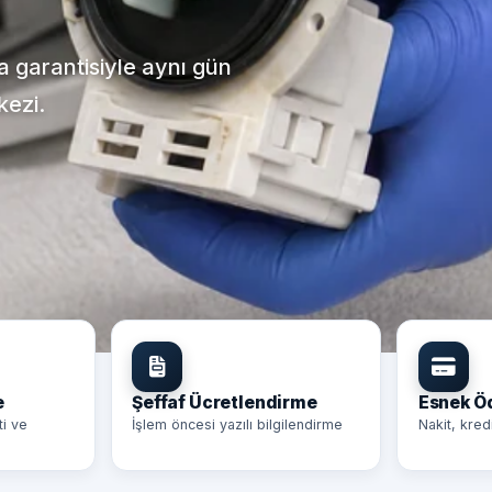
ça garantisiyle aynı gün
kezi.
e
Şeffaf Ücretlendirme
Esnek 
ti ve
İşlem öncesi yazılı bilgilendirme
Nakit, kred