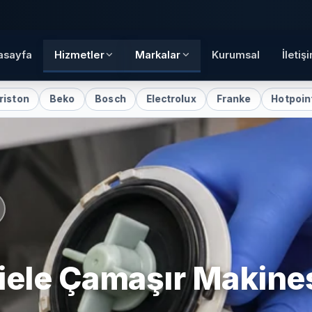
asayfa
Hizmetler
Markalar
Kurumsal
İletiş
eko
Bosch
Electrolux
Franke
Hotpoint
Indesi
iele
Çamaşır Makine