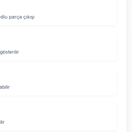
lu parça çıkışı
gösterilir
bilir
lir