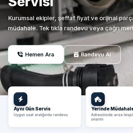
Servisi
Kurumsal ekipler, şeffaf fiyat ve orijinal par
müdahale. Tek tıkla randevu veya çağrı mer
Hemen Ara
Randevu Al
Aynı Gün Servis
Yerinde Müdahal
Uygun saat aralığında randevu
Adresinizde arıza tespi
onarım