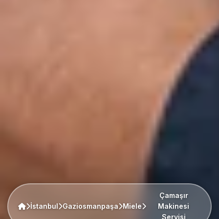
Çamaşır
İstanbul
Gaziosmanpaşa
Miele
Makinesi
Servisi