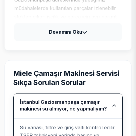
müdahalelerde kullanılan parçalar izlenebilir
stoktan çıkar; işçilik ve parça için ayrı garanti
satırı faturada yer alır.
Devamını Oku
Miele için tipik arıza profili
Miele ürünlerinde uzun ömürlü rulman ve
pompa setleri; yüksek segmentte parça
Miele Çamaşır Makinesi Servisi
tedarik süresi önceden paylaşılır.
Sıkça Sorulan Sorular
İstanbul Gaziosmanpaşa çamaşır
makinesi su almıyor, ne yapmalıyım?
Bağımsız kurumsal servis
beyanı
Su vanası, filtre ve giriş valfi kontrol edilir.
Teknik Servis
, Miele cihazlarında
TSER teknisyeni yerinde basınç ve