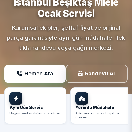
İstanbul Beşiktaş
Miele
Ocak Servisi
Kurumsal ekipler, şeffaf fiyat ve orijinal
parça garantisiyle aynı gün müdahale. Tek
tıkla randevu veya çağrı merkezi.
Hemen Ara
Randevu Al
Aynı Gün Servis
Yerinde Müdahale
Uygun saat aralığında randevu
Adresinizde arıza tespiti ve
onarım