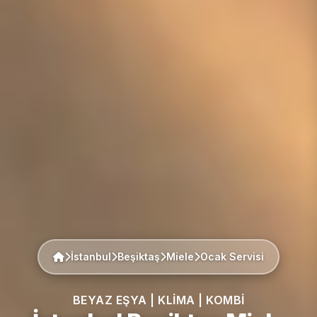
İstanbul
Beşiktaş
Miele
Ocak Servisi
BEYAZ EŞYA | KLIMA | KOMBI