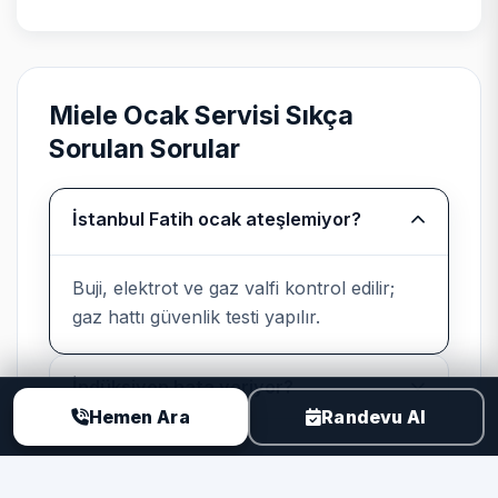
pompa setleri; yüksek segmentte parça
tedarik süresi önceden paylaşılır.
Miele Ocak Servisi Sıkça
Sorulan Sorular
Bağımsız kurumsal servis
beyanı
İstanbul Fatih ocak ateşlemiyor?
Teknik Servis
, Miele cihazlarında
üretici yetkili servisi değildir; marka
Buji, elektrot ve gaz valfi kontrol edilir;
uyumlu parça ve kayıtlı işçilik sunar.
gaz hattı güvenlik testi yapılır.
İndüksiyon hata veriyor?
Hemen Ara
Randevu Al
Neden TSER ile Ocak Servisi?