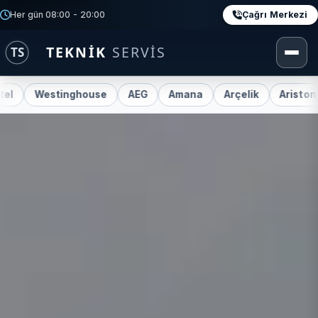
Çağrı Merkezi
Her gün 08:00 - 20:00
estinghouse
AEG
Amana
Arçelik
Ariston
Bek