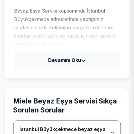
Beyaz Eşya Servisi kapsamında İstanbul
Büyükçekmece adreslerinde yaptığımız
müdahalelerde kullanılan parçalar izlenebilir
stoktan çıkar; işçilik ve parça için ayrı garanti
satırı faturada yer alır.
Devamını Oku
Miele için tipik arıza profili
Miele ürünlerinde uzun ömürlü rulman ve
pompa setleri; yüksek segmentte parça
tedarik süresi önceden paylaşılır.
Miele Beyaz Eşya Servisi Sıkça
Sorulan Sorular
Bağımsız kurumsal servis
İstanbul Büyükçekmece beyaz eşya