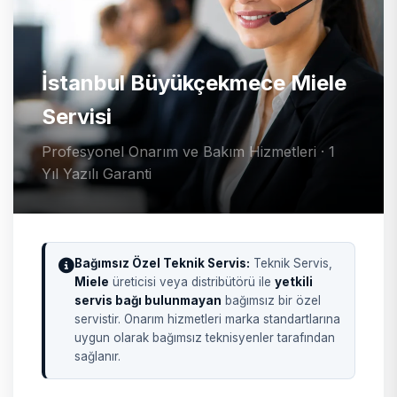
İstanbul Büyükçekmece Miele
Servisi
Profesyonel Onarım ve Bakım Hizmetleri · 1
Yıl Yazılı Garanti
Bağımsız Özel Teknik Servis:
Teknik Servis,
Miele
üreticisi veya distribütörü ile
yetkili
servis bağı bulunmayan
bağımsız bir özel
servistir. Onarım hizmetleri marka standartlarına
uygun olarak bağımsız teknisyenler tarafından
sağlanır.