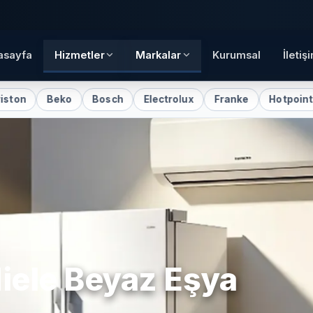
asayfa
Hizmetler
Markalar
Kurumsal
İletiş
eko
Bosch
Electrolux
Franke
Hotpoint
Indesi
iele
Beyaz Eşya