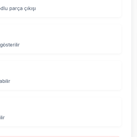
lu parça çıkışı
gösterilir
bilir
lir