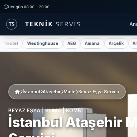
Her gün 08:00 - 20:00
An
Westinghouse
AEG
Amana
Arçelik
Ariston
B
İstanbul
Ataşehir
Miele
Beyaz Eşya Servisi
BEYAZ EŞYA | KLIMA | KOMBI
İstanbul Ataşehir
M