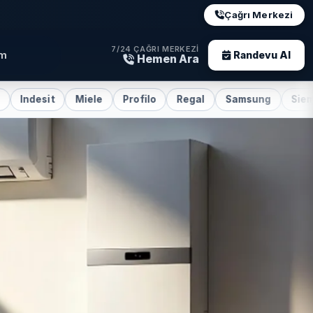
Çağrı Merkezi
7/24 ÇAĞRI MERKEZI
im
Randevu Al
Hemen Ara
t
Miele
Profilo
Regal
Samsung
Siemens
Su