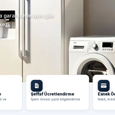
ça garantisiyle aynı gün
kezi.
e
Şeffaf Ücretlendirme
Esnek 
ti ve
İşlem öncesi yazılı bilgilendirme
Nakit, kred