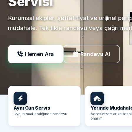
Servisi
Kurumsal ekipler, şeffaf fiyat ve orijinal par
müdahale. Tek tıkla randevu veya çağrı mer
Hemen Ara
Randevu Al
Aynı Gün Servis
Yerinde Müdahal
Uygun saat aralığında randevu
Adresinizde arıza tespi
onarım