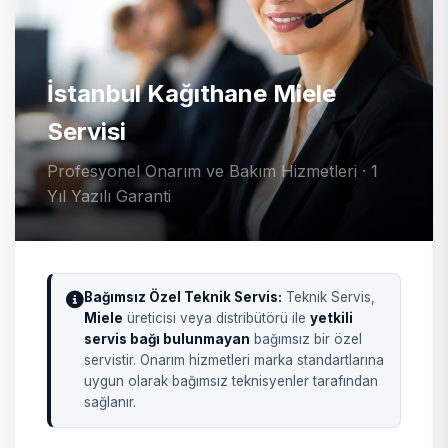
İstanbul Kağıthane Miele
Servisi
Profesyonel Onarım ve Bakım Hizmetleri · 1
Yıl Yazılı Garanti
Bağımsız Özel Teknik Servis:
Teknik Servis,
Miele
üreticisi veya distribütörü ile
yetkili
servis bağı bulunmayan
bağımsız bir özel
servistir. Onarım hizmetleri marka standartlarına
uygun olarak bağımsız teknisyenler tarafından
sağlanır.