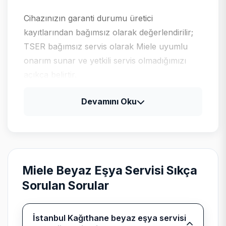
Cihazınızın garanti durumu üretici
kayıtlarından bağımsız olarak değerlendirilir;
TSER bağımsız servis olarak Miele uyumlu
onarım sunar ve yetkili servis olmadığımızı
açıkça belirtir.
Devamını Oku
Miele için tipik arıza profili
Miele ürünlerinde uzun ömürlü rulman ve
pompa setleri; yüksek segmentte parça
tedarik süresi önceden paylaşılır.
Miele Beyaz Eşya Servisi Sıkça
Sorulan Sorular
Bağımsız kurumsal servis
İstanbul Kağıthane beyaz eşya servisi