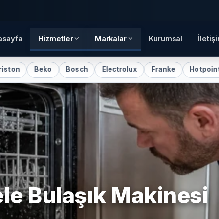
asayfa
Hizmetler
Markalar
Kurumsal
İletiş
ko
Bosch
Electrolux
Franke
Hotpoint
Indesit
le
Bulaşık Makinesi