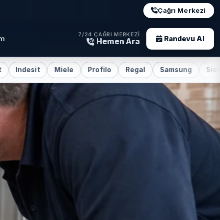
Çağrı Merkezi
7/24 ÇAĞRI MERKEZI
im
Randevu Al
Hemen Ara
Miele
Profilo
Regal
Samsung
Siemens
Sub