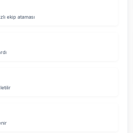
ızlı ekip ataması
rdı
etilir
enir