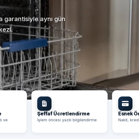
ça garantisiyle aynı gün
kezi.
e
Şeffaf Ücretlendirme
Esnek 
ti ve
İşlem öncesi yazılı bilgilendirme
Nakit, kred