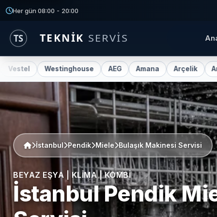
Her gün 08:00 - 20:00
An
Westinghouse
AEG
Amana
Arçelik
Ariston
Be
İstanbul
Pendik
Miele
Bulaşık Makinesi Servisi
BEYAZ EŞYA | KLIMA | KOMBI
İstanbul Pendik
Mie