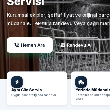
Servisi
Kurumsal ekipler, şeffaf fiyat ve orijinal par
müdahale. Tek tıkla randevu veya çağrı mer
Hemen Ara
Randevu Al
Aynı Gün Servis
Yerinde Müdahal
Uygun saat aralığında randevu
Adresinizde arıza tespi
onarım