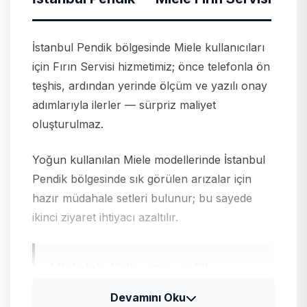
İstanbul Pendik bölgesinde Miele kullanıcıları
için Fırın Servisi hizmetimiz; önce telefonla ön
teşhis, ardından yerinde ölçüm ve yazılı onay
adımlarıyla ilerler — sürpriz maliyet
oluşturulmaz.
Yoğun kullanılan Miele modellerinde İstanbul
Pendik bölgesinde sık görülen arızalar için
hazır müdahale setleri bulunur; bu sayede
ikinci ziyaret ihtiyacı azaltılır.
Miele için tipik arıza profili
Miele ürünlerinde uzun ömürlü rulman ve
Devamını Oku