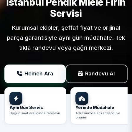
İstanbul Pendik
Miele
Fırın
Servisi
Kurumsal ekipler, şeffaf fiyat ve orijinal
parça garantisiyle aynı gün müdahale. Tek
tıkla randevu veya çağrı merkezi.
Hemen Ara
Randevu Al
Aynı Gün Servis
Yerinde Müdahale
Uygun saat aralığında randevu
Adresinizde arıza tespiti ve
onarım