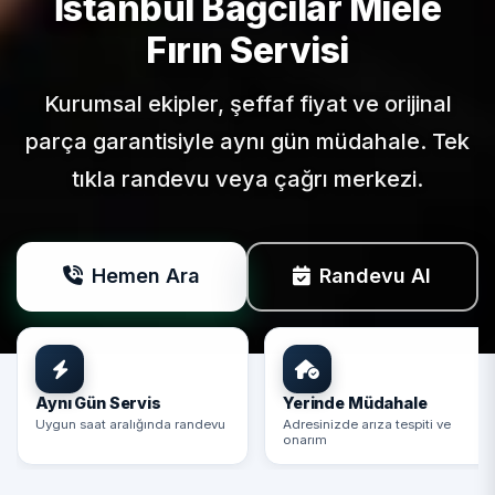
İstanbul Bağcılar
Miele
Fırın Servisi
Kurumsal ekipler, şeffaf fiyat ve orijinal
parça garantisiyle aynı gün müdahale. Tek
tıkla randevu veya çağrı merkezi.
Hemen Ara
Randevu Al
Aynı Gün Servis
Yerinde Müdahale
Uygun saat aralığında randevu
Adresinizde arıza tespiti ve
onarım