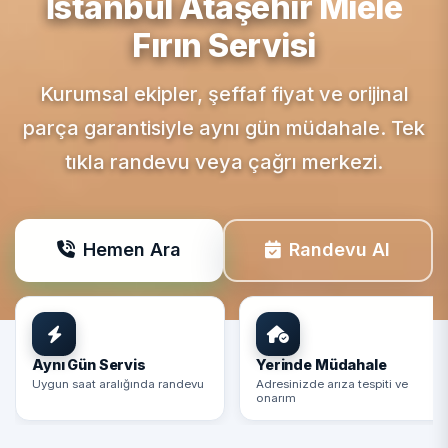
İstanbul Ataşehir
Miele
Fırın Servisi
Kurumsal ekipler, şeffaf fiyat ve orijinal
parça garantisiyle aynı gün müdahale. Tek
tıkla randevu veya çağrı merkezi.
Hemen Ara
Randevu Al
Aynı Gün Servis
Yerinde Müdahale
Uygun saat aralığında randevu
Adresinizde arıza tespiti ve
onarım