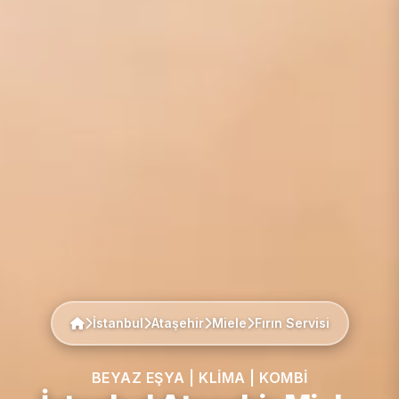
İstanbul
Ataşehir
Miele
Fırın Servisi
BEYAZ EŞYA | KLIMA | KOMBI